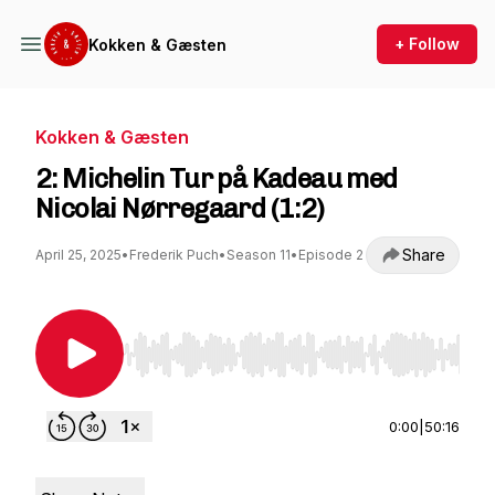
+ Follow
Kokken & Gæsten
Kokken & Gæsten
2: Michelin Tur på Kadeau med
Nicolai Nørregaard (1:2)
Share
April 25, 2025
•
Frederik Puch
•
Season 11
•
Episode 2
Use Left/Right to seek, Home/End to jump to st
0:00
|
50:16